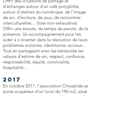
Offrir des occasions de partage et
d’échanges autour d’un café polyglotte,
autour d’ateliers du numérique, de l’image
de soi, d’écriture, de jeux, de rencontres
interculturelles… (liste non exhaustive).
Offrir une écoute, du temps de parole, de la
présence. Un accompagnement pour les
aider à s’orienter dans la résolution de leurs
problèmes scolaires, identitaires, sociaux…
Tout en partageant avec les bénévoles les
valeurs d’estime de soi, respect, confiance,
responsabilité, équité, convivialité,
hospitalité…
2017
En octobre 2017, l’association Chrysalide se
porte acquéreur d’un local de 190 m2, situé
sur le passage des jeunes qui fréquentent 2
lycées situés dans la proximité. Les travaux
d’aménagement commencent aussitôt, avec
l’objectif d’ouvrir début 2018. L’association
mobilise ses membres, non seulement pour
les travaux et l’équipement, mais aussi pour
préparer les bénévoles à cette ouverture