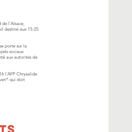
 de l’Alsace,
eil destiné aux 15-25
e porte sur la
ojets sociaux
enté aux autorités de
16 l’AFP Chrysalide
ven* qui doit
TS