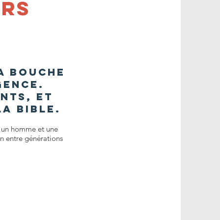
urs
sa bouche
gence.
nts, et
a Bible.
re un homme et une
on entre générations