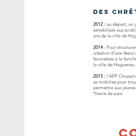
Des chré
2012 :
au départ, un g
sensibilisés aux prob
ans de la ville de Ha
2014
: Pour structure
création d’une Associ
favorables à la famill
la ville de Haguenau.
2015 :
l’AFP Chrysali
se mobilise pour trou
permettre aux jeunes
*havre de paix
C