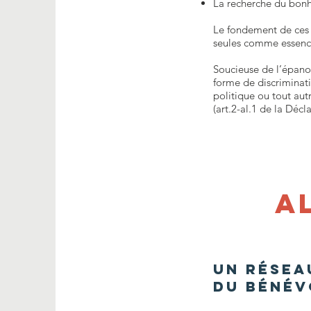
La recherche du bon
Le fondement de ces v
seules comme essenc
Soucieuse de l’épano
forme de discriminatio
politique ou tout autr
(art.2-al.1 de la Déc
a
Un réseau
du bénév